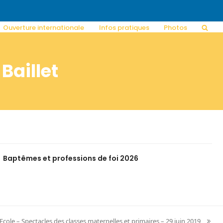
Ouverture internationale
Infos pratiques
Photos
Baillet
Baptêmes et professions de foi 2026
’Ecole – Spectacles des classes maternelles et primaires – 29 juin 2019