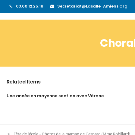
03.60.12.25.18
Secretariat@lasalle-Amiens.org
Choral
Related Items
Une année en moyenne section avec Vérone
Fête de l’école – Photos de la maman de Gaspard (Mme Robillard)