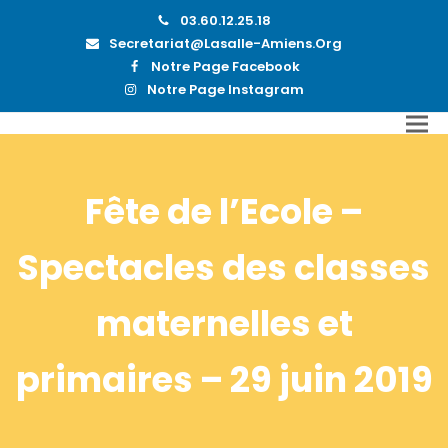
03.60.12.25.18
Secretariat@lasalle-Amiens.org
Notre Page Facebook
Notre Page Instagram
Fête de l’Ecole –
Spectacles des classes
maternelles et
primaires – 29 juin 2019