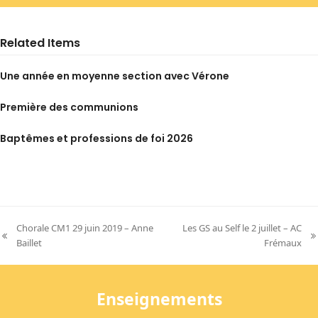
Related Items
Une année en moyenne section avec Vérone
Première des communions
Baptêmes et professions de foi 2026
Chorale CM1 29 juin 2019 – Anne
Les GS au Self le 2 juillet – AC
previous
next
Baillet
Frémaux
post:
post:
Enseignements