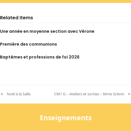
Related Items
Une année en moyenne section avec Vérone
Première des communions
Baptêmes et professions de foi 2026
Noël à la Salle
CM1 G – Ateliers et sorties – Mme Grévin
previous
next
post:
post:
Enseignements