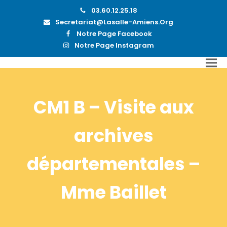
03.60.12.25.18
Secretariat@lasalle-Amiens.org
Notre Page Facebook
Notre Page Instagram
CM1 B – Visite aux
archives
départementales –
Mme Baillet