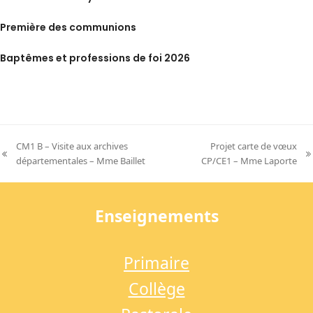
Première des communions
Baptêmes et professions de foi 2026
CM1 B – Visite aux archives
Projet carte de vœux
previous
next
départementales – Mme Baillet
CP/CE1 – Mme Laporte
post:
post:
Enseignements
Primaire
Collège