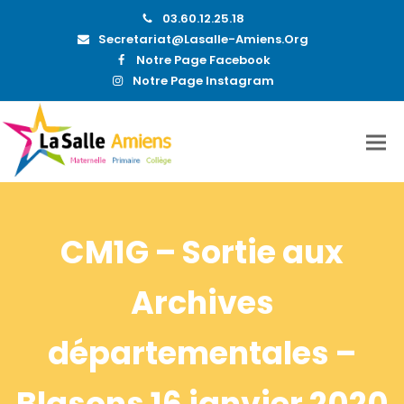
03.60.12.25.18
Secretariat@lasalle-Amiens.org
Notre Page Facebook
Notre Page Instagram
CM1G – Sortie aux
Archives
départementales –
Blasons 16 janvier 2020