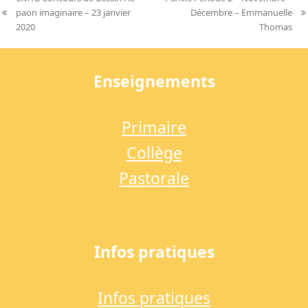
paon imaginaire – 23 janvier
Décembre – Emmanuelle
previous
next
2020
Thomas
post:
post:
Enseignements
Primaire
Collège
Pastorale
Infos pratiques
Infos pratiques