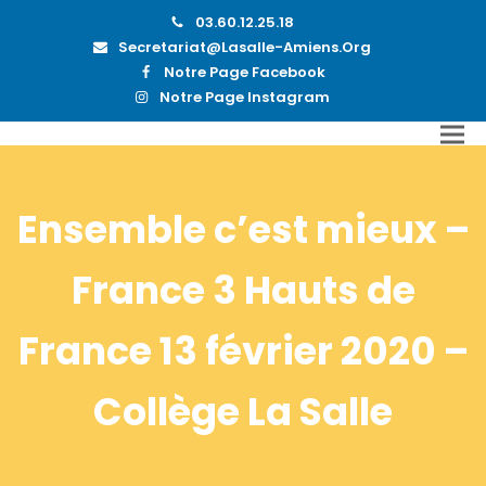
03.60.12.25.18
Secretariat@lasalle-Amiens.org
Notre Page Facebook
Notre Page Instagram
Ensemble c’est mieux –
France 3 Hauts de
France 13 février 2020 –
Collège La Salle