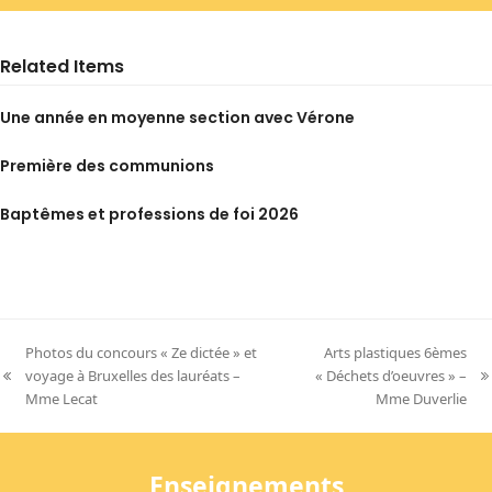
Related Items
Une année en moyenne section avec Vérone
Première des communions
Baptêmes et professions de foi 2026
Photos du concours « Ze dictée » et
Arts plastiques 6èmes
voyage à Bruxelles des lauréats –
« Déchets d’oeuvres » –
previous
next
Mme Lecat
Mme Duverlie
post:
post:
Enseignements