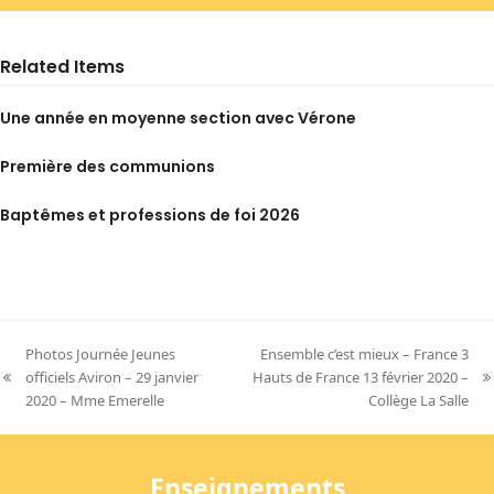
Related Items
Une année en moyenne section avec Vérone
Première des communions
Baptêmes et professions de foi 2026
Photos Journée Jeunes
Ensemble c’est mieux – France 3
officiels Aviron – 29 janvier
Hauts de France 13 février 2020 –
previous
next
2020 – Mme Emerelle
Collège La Salle
post:
post:
Enseignements