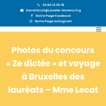
03.60.12.25.18
Secretariat@lasalle-Amiens.org
Notre Page Facebook
Notre Page Instagram
Photos du concours
« Ze dictée » et voyage
à Bruxelles des
lauréats – Mme Lecat