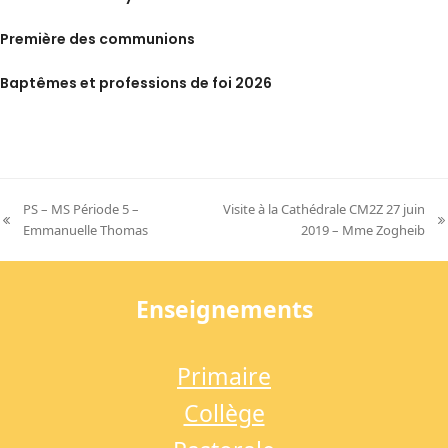
Première des communions
Baptêmes et professions de foi 2026
PS – MS Période 5 –
Visite à la Cathédrale CM2Z 27 juin
previous
next
Emmanuelle Thomas
2019 – Mme Zogheib
post:
post:
Enseignements
Primaire
Collège