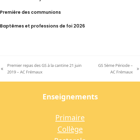
Première des communions
Baptêmes et professions de foi 2026
Premier repas des GS à la cantine 21 juin
GS 5ème Période –
previous
next
2019 – AC Frémaux
AC Frémaux
post:
post:
Enseignements
Primaire
Collège