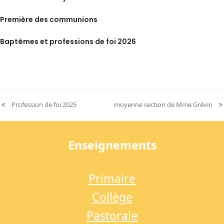
Première des communions
Baptêmes et professions de foi 2026
Profession de foi 2025
moyenne section de Mme Grévin
previous
next
post:
post:
Enseignements
Primaire
Collège
Pastorale