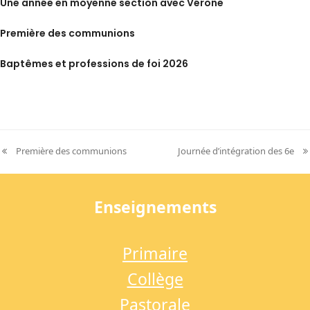
Une année en moyenne section avec Vérone
Première des communions
Baptêmes et professions de foi 2026
Première des communions
Journée d’intégration des 6e
previous
next
post:
post:
Enseignements
Primaire
Collège
Pastorale