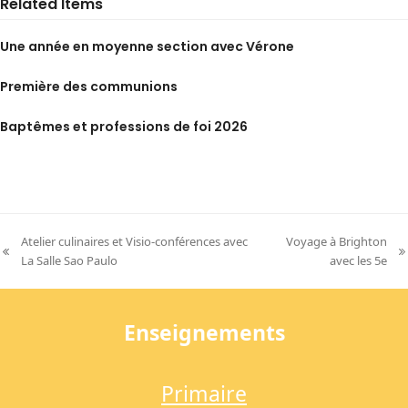
Related Items
Une année en moyenne section avec Vérone
Première des communions
Baptêmes et professions de foi 2026
Atelier culinaires et Visio-conférences avec
Voyage à Brighton
previous
next
La Salle Sao Paulo
avec les 5e
post:
post:
Enseignements
Primaire