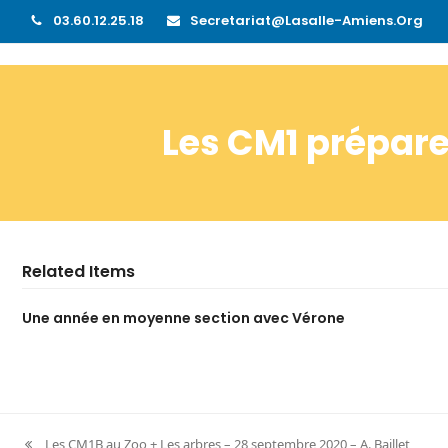
03.60.12.25.18
Secretariat@lasalle-Amiens.org
Les CM1 prépare
Related Items
Une année en moyenne section avec Vérone
Les CM1B au Zoo + Les arbres – 28 septembre 2020 – A. Baillet