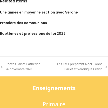
Related Items
Une année en moyenne section avec Vérone
Première des communions
Baptêmes et professions de foi 2026
Photos Sainte Catherine –
Les CM1 préparent Noël – Anne
previous
next
26 novembre 2020
Baillet et Véronique Grévin
post:
post:
Enseignements
Primaire