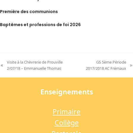
Première des communions
Baptêmes et professions de foi 2026
Visite à la Chèvrerie de Prouville
GS 5ème Période
previous
next
2/07/18 – Emmanuelle Thomas
2017/2018 AC Frémaux
post:
post:
Enseignements
Primaire
Collège