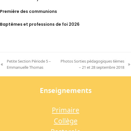
Première des communions
Baptêmes et professions de foi 2026
Petite Section Période 5 –
Photos Sorties pédagogiques 6èmes
previous
next
Emmanuelle Thomas
– 21 et 28 septembre 2018
post:
post:
Enseignements
Primaire
Collège