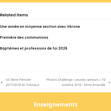
Related Items
Une année en moyenne section avec Vérone
Première des communions
Baptêmes et professions de foi 2026
GS 5ème Période
Photos Challenge « Jeunes rameurs » 10
previous
next
2017/2018 AC Frémaux
octobre 2018 – Mme Emerelle
post:
post:
Enseignements