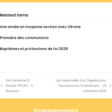
Related Items
Une année en moyenne section avec Vérone
Première des communions
Baptêmes et professions de foi 2026
Ste Catherine St
Les maternelles à la Chapelle pour
Nicolas TPS/PS – V.
l’ouverture du Tricentenaire – 26
previous
next
Roucoux
novembre 2018
post:
post:
Enseignements