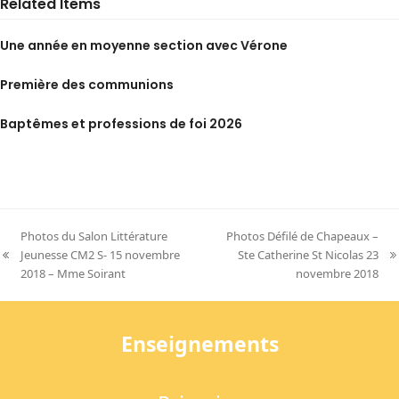
Related Items
Une année en moyenne section avec Vérone
Première des communions
Baptêmes et professions de foi 2026
Photos du Salon Littérature
Photos Défilé de Chapeaux –
Jeunesse CM2 S- 15 novembre
Ste Catherine St Nicolas 23
previous
next
2018 – Mme Soirant
novembre 2018
post:
post:
Enseignements