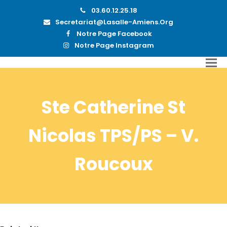
03.60.12.25.18
Secretariat@lasalle-Amiens.org
Notre Page Facebook
Notre Page Instagram
Ste Catherine St
Nicolas TPS/PS – V.
Roucoux