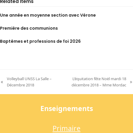
Related Items
Une année en moyenne section avec Vérone
Première des communions
Baptêmes et professions de foi 2026
Volleyball UNSS La Salle –
L’équitation fête Noël mardi 18
previous
next
Décembre 2018
décembre 2018 – Mme Mordac
post:
post:
Enseignements
Primaire