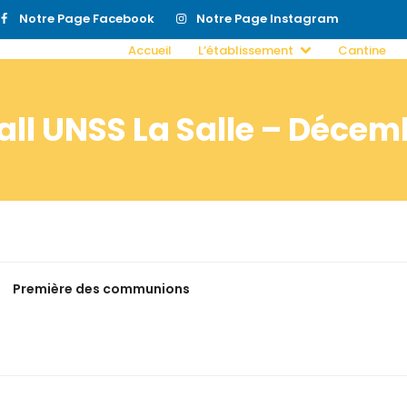
Notre Page Facebook
Notre Page Instagram
Accueil
L’établissement
Cantine
all UNSS La Salle – Décem
Première des communions