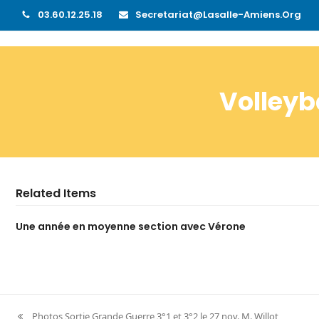
03.60.12.25.18
Secretariat@lasalle-Amiens.org
Volleyb
Related Items
Une année en moyenne section avec Vérone
Photos Sortie Grande Guerre 3°1 et 3°2 le 27 nov. M. Willot