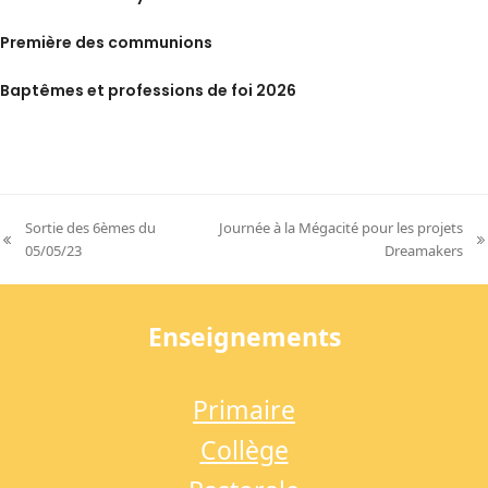
Première des communions
Baptêmes et professions de foi 2026
Sortie des 6èmes du
Journée à la Mégacité pour les projets
previous
next
05/05/23
Dreamakers
post:
post:
Enseignements
Primaire
Collège