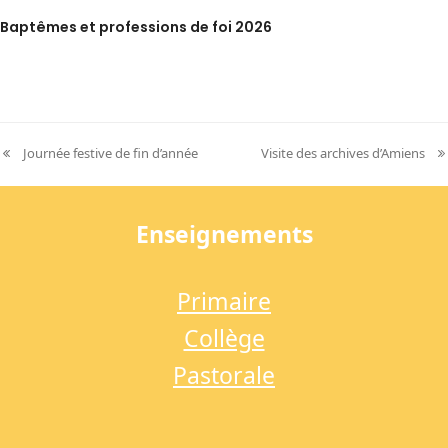
Baptêmes et professions de foi 2026
Journée festive de fin d’année
Visite des archives d’Amiens
previous
next
post:
post:
Enseignements
Primaire
Collège
Pastorale