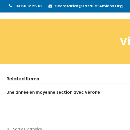
03.60.12.25.18
Secretariat@lasalle-Amiens.org
V
Related Items
Une année en moyenne section avec Vérone
Sortie Biotropica