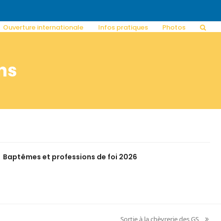
Ouverture internationale
Infos pratiques
Photos
ns
Baptêmes et professions de foi 2026
Sortie à la chèvrerie des GS