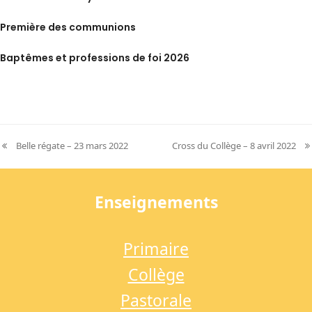
Première des communions
Baptêmes et professions de foi 2026
Belle régate – 23 mars 2022
Cross du Collège – 8 avril 2022
previous
next
post:
post:
Enseignements
Primaire
Collège
Pastorale