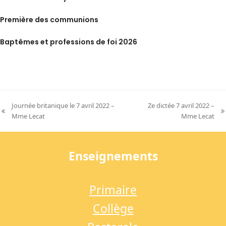
Première des communions
Baptêmes et professions de foi 2026
Journée britanique le 7 avril 2022 –
Ze dictée 7 avril 2022 –
previous
next
Mme Lecat
Mme Lecat
post:
post:
Enseignements
Primaire
Collège