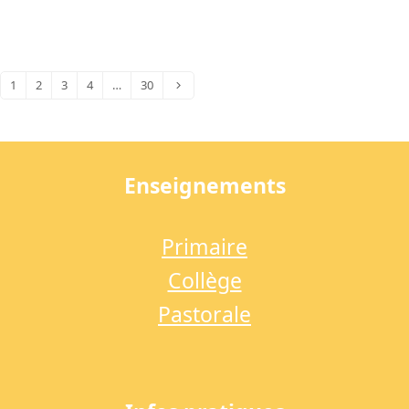
1
2
3
4
…
30
Page
Page
Page
Page
Page
Suivant
Enseignements
Primaire
Collège
Pastorale